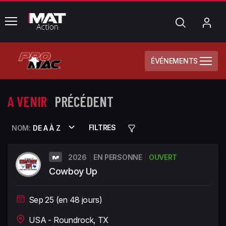
common.menu
Chercher
Mo
com
ÉVÉNEMENTS
A VENIR
PRÉCÉDENT
FILTRES
NOM:
DE A À Z
2026
EN PERSONNE
OUVERT
Cowboy Up
Sep 25 (en 48 jours)
USA - Roundrock, TX