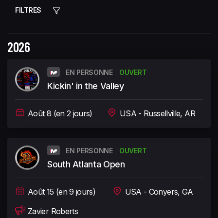
FILTRES
2026
EN PERSONNE
OUVERT
Kickin' in the Valley
Août 8 (en 2 jours)
USA - Russellville, AR
EN PERSONNE
OUVERT
South Atlanta Open
Août 15 (en 9 jours)
USA - Conyers, GA
Zavier Roberts