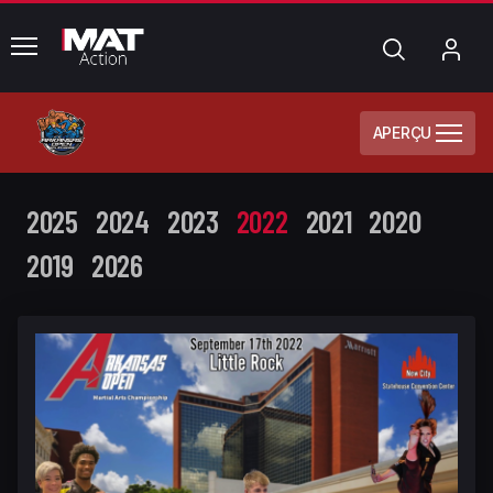
common.menu
Chercher
Mo
com
APERÇU
2025
2024
2023
2022
2021
2020
2019
2026