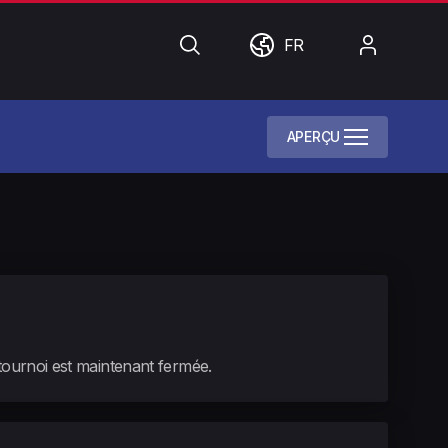
Chercher
Monde
Mon
FR
compte
APERÇU
 tournoi est maintenant fermée.