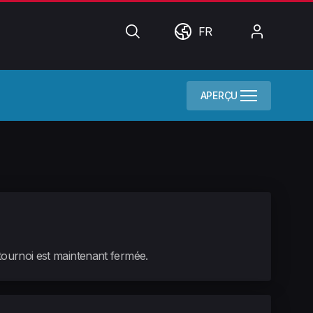
Chercher
Monde
Mon
FR
compte
APERÇU
 tournoi est maintenant fermée.