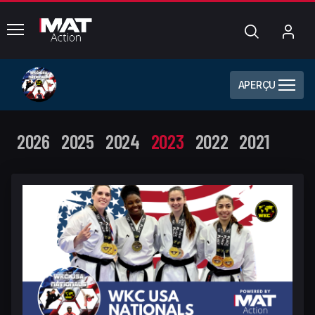
common.menu
Chercher
Mo
com
APERÇU
2026
2025
2024
2023
2022
2021