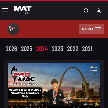
common.menu
Chercher
Mo
com
APERÇU
2026
2025
2024
2023
2022
2021