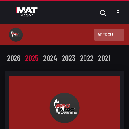
common.menu
Chercher
Mo
com
APERÇU
2026
2025
2024
2023
2022
2021