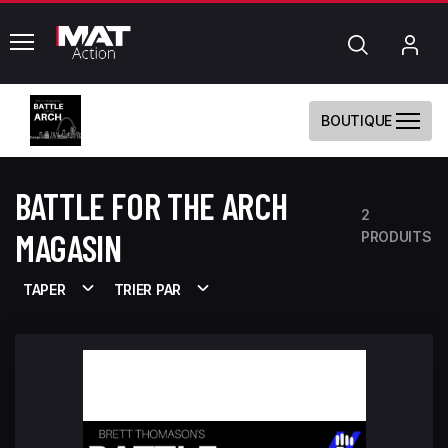
common.menu
Chercher
Mo
com
BOUTIQUE
BATTLE FOR THE ARCH
2
MAGASIN
PRODUITS
TAPER
TRIER PAR