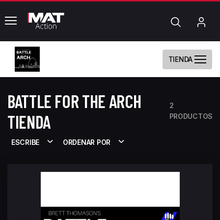
common.menu
Búsqueda
Mi
cue
TIENDA
BATTLE FOR THE ARCH
2
TIENDA
PRODUCTOS
ESCRIBE
ORDENAR POR