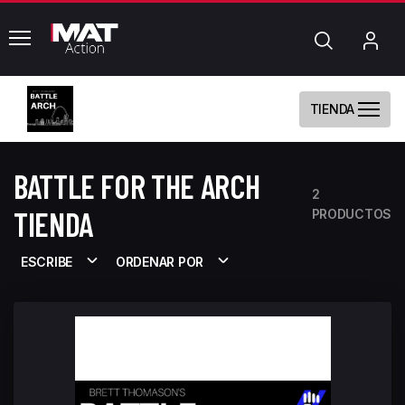
common.menu
Búsqueda
Mi
cue
TIENDA
BATTLE FOR THE ARCH
2
TIENDA
PRODUCTOS
ESCRIBE
ORDENAR POR