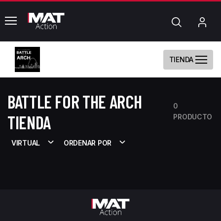
common.menu
Búsqueda
Mi
cue
TIENDA
BATTLE FOR THE ARCH
0
TIENDA
PRODUCTO
VIRTUAL
ORDENAR POR