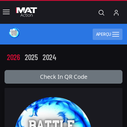
common.menu
Chercher
Mo
com
APERÇU
2026
2025
2024
Check In QR Code