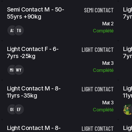
Semi Contact M - 50-
Lig
SEMI CONTACT
55yrs +90kg
7yr
Mat 2
AS
TG
Complété
Light Contact F - 6-
Lig
LIGHT CONTACT
7yrs -25kg
7yr
Mat 3
MK
WY
Complété
Light Contact M - 8-
Lig
LIGHT CONTACT
11yrs -35kg
11y
Mat 3
OB
EF
Complété
Light Contact M - 8-
Lig
LIGHT CONTACT