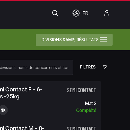
Chercher
Monde
Mon
FR
compte
DIVISIONS &AMP; RÉSULTATS
FILTRES
i Contact F - 6-
SEMI CONTACT
s -25kg
Mat 2
MK
Complété
i Contact M - 8-
SEMI CONTACT