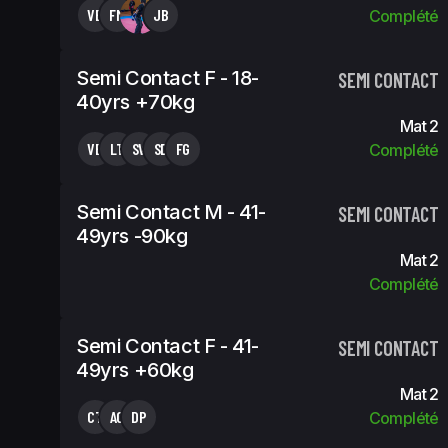
VB
FM
JB
Complété
Semi Contact F - 18-
SEMI CONTACT
40yrs +70kg
Mat 2
VB
LT
SV
SD
FG
Complété
Semi Contact M - 41-
SEMI CONTACT
49yrs -90kg
Mat 2
Complété
Semi Contact F - 41-
SEMI CONTACT
49yrs +60kg
Mat 2
CT
AC
DP
Complété