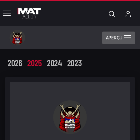
common.menu
Chercher
Mo
com
APERÇU
2026
2025
2024
2023