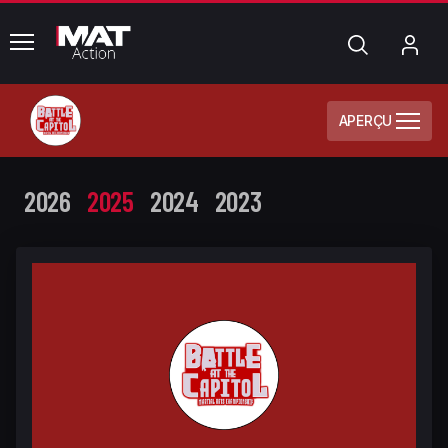
common.menu
Chercher
Mo
com
APERÇU
2026
2025
2024
2023