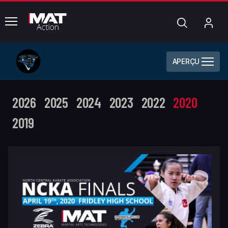
common.menu
Chercher
Mo
com
APERÇU
2026
2025
2024
2023
2022
2020
2019