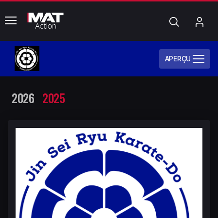
common.menu
Chercher
Mo
com
APERÇU
2026
2025