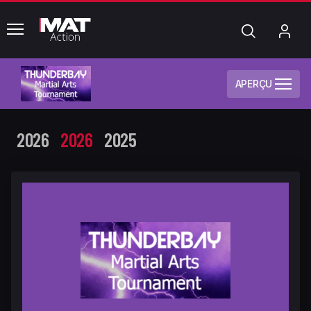
common.menu
Chercher
Mo
com
APERÇU
2026
2026
2025