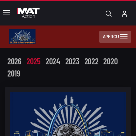
common.menu
Chercher
Mo
com
APERÇU
2026
2025
2024
2023
2022
2020
2019