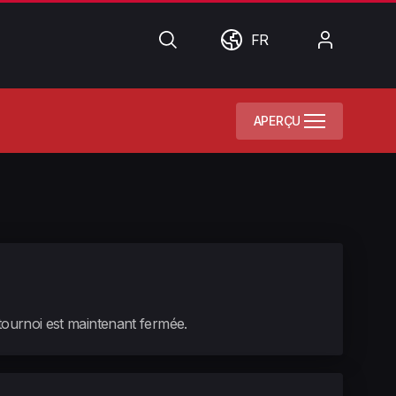
Chercher
Monde
Mon
FR
compte
APERÇU
 tournoi est maintenant fermée.