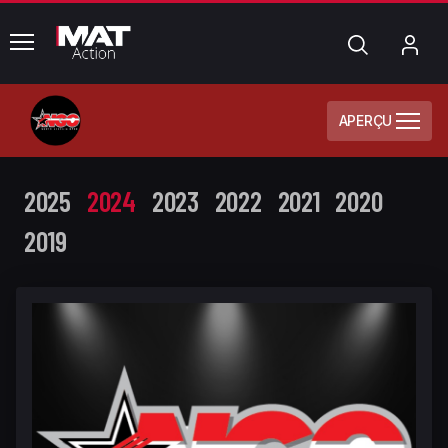
common.menu
Chercher
Mo
com
APERÇU
2025
2024
2023
2022
2021
2020
2019