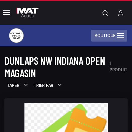
common.menu
Chercher
Mo
com
BOUTIQUE
DUNLAPS NW INDIANA OPEN
1
MAGASIN
PRODUIT
TAPER
TRIER PAR