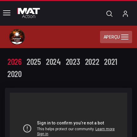
common.menu
Chercher
Mo
com
APERÇU
2026
2025
2024
2023
2022
2021
2020