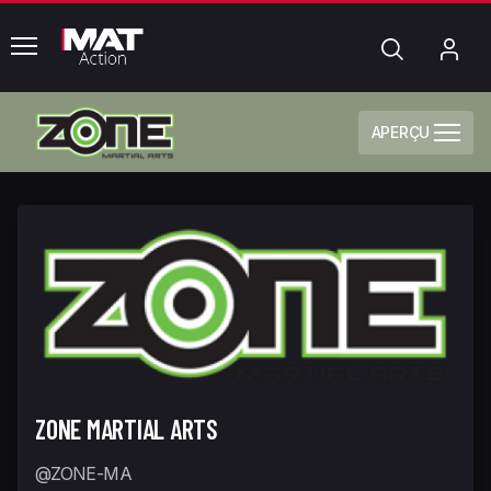
common.menu
Chercher
Mo
com
APERÇU
ZONE MARTIAL ARTS
@ZONE-MA