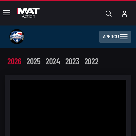
common.menu
Chercher
Mo
com
APERÇU
2026
2025
2024
2023
2022