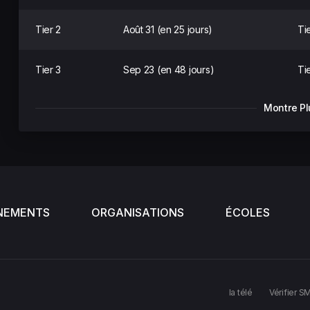
Tier 2
Août 31 (en 25 jours)
Tie
Tier 3
Sep 23 (en 48 jours)
Ti
Montre Pl
NEMENTS
ORGANISATIONS
ÉCOLES
la télé
Vérifier S