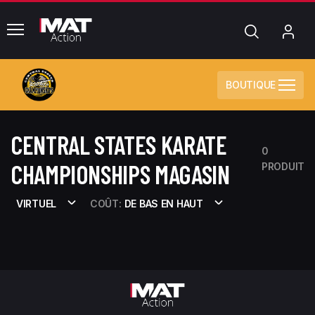
common.menu
Chercher
Mo
com
BOUTIQUE
CENTRAL STATES KARATE
0
CHAMPIONSHIPS MAGASIN
PRODUIT
VIRTUEL
COÛT:
DE BAS EN HAUT