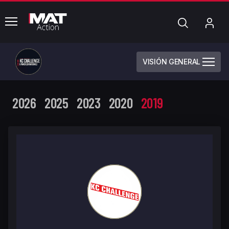
common.menu
Búsqueda
Mi
cue
VISIÓN GENERAL
2026
2025
2023
2020
2019