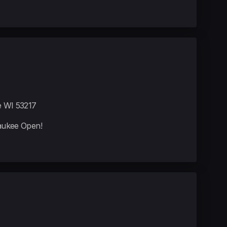
e WI 53217
waukee Open!