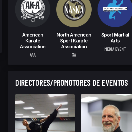
American
North American
Sport Martial
Karate
Sport Karate
Arts
Association
Association
MEDIA EVENT
AAA
3A
DIRECTORES/PROMOTORES DE EVENTOS