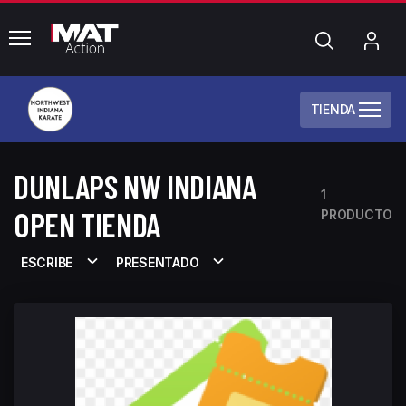
common.menu
Búsqueda
Mi
cue
TIENDA
DUNLAPS NW INDIANA
1
OPEN TIENDA
PRODUCTO
ESCRIBE
PRESENTADO