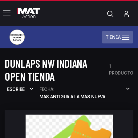
common.menu
Búsqueda
Mi
cue
TIENDA
DUNLAPS NW INDIANA
1
OPEN TIENDA
PRODUCTO
ESCRIBE
FECHA:
MÁS ANTIGUA A LA MÁS NUEVA