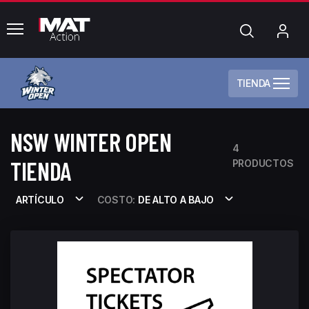
common.menu
Búsqueda
Mi
cue
TIENDA
NSW WINTER OPEN
4
TIENDA
PRODUCTOS
ARTÍCULO
COSTO:
DE ALTO A BAJO