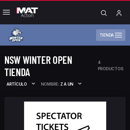
common.menu
Búsqueda
Mi
cue
TIENDA
NSW WINTER OPEN
4
TIENDA
PRODUCTOS
ARTÍCULO
NOMBRE:
Z A UN