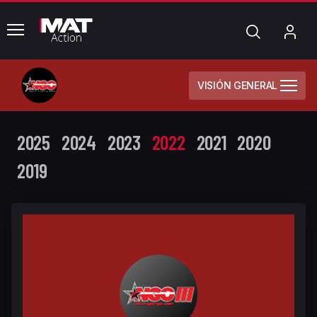
common.menu
Búsqueda
Mi
cue
VISIÓN GENERAL
2025
2024
2023
2022
2021
2020
2019