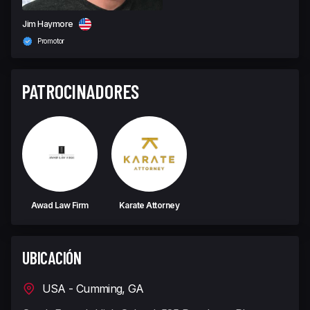
Jim Haymore
Promotor
PATROCINADORES
Awad Law Firm
Karate Attorney
UBICACIÓN
USA - Cumming, GA