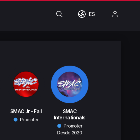
Búsqueda
Mundo
Mi
ES
cuenta
SMAC Jr - Fall
SMAC
Internationals
Promoter
Promoter
Desde 2020