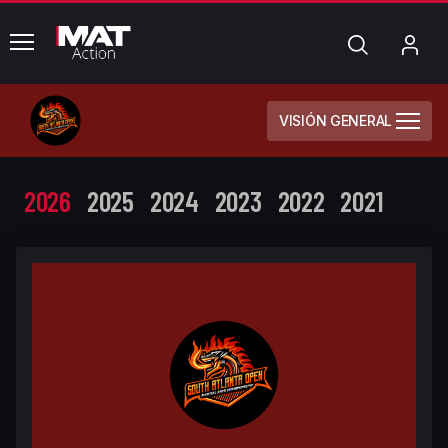
common.menu
Búsqueda
Mi
cue
VISIÓN GENERAL
2026
2025
2024
2023
2022
2021