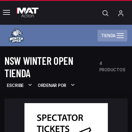
common.menu
Búsqueda
Mi
cue
TIENDA
NSW WINTER OPEN
4
TIENDA
PRODUCTOS
ESCRIBE
ORDENAR POR