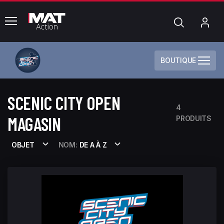
common.menu
Chercher
Mo
com
BOUTIQUE
SCENIC CITY OPEN
4
MAGASIN
PRODUITS
OBJET
NOM:
DE A À Z