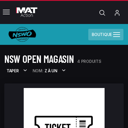
common.menu
Chercher
Mo
com
BOUTIQUE
NSW OPEN MAGASIN
4 PRODUITS
TAPER
NOM:
Z À UN