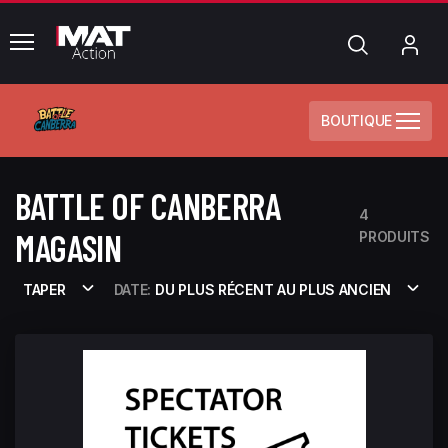
common.menu
Chercher
Mo
com
BOUTIQUE
BATTLE OF CANBERRA
4
MAGASIN
PRODUITS
TAPER
DATE:
DU PLUS RÉCENT AU PLUS ANCIEN