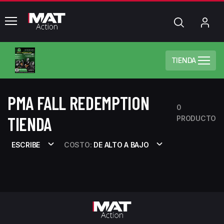
common.menu
Búsqueda
Mi
cue
TIENDA
PMA FALL REDEMPTION
0
TIENDA
PRODUCTO
ESCRIBE
COSTO:
DE ALTO A BAJO