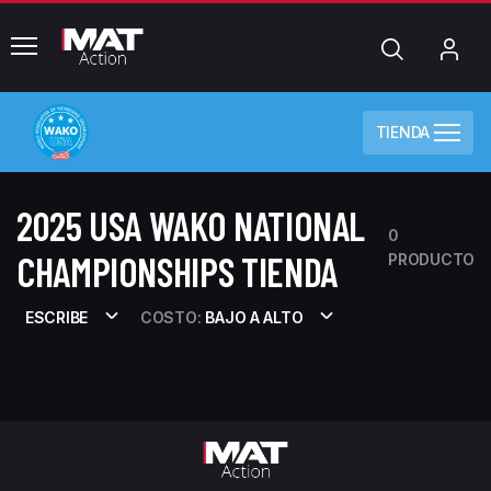
common.menu
Búsqueda
Mi
cue
TIENDA
2025 USA WAKO NATIONAL
0
CHAMPIONSHIPS TIENDA
PRODUCTO
ESCRIBE
COSTO:
BAJO A ALTO