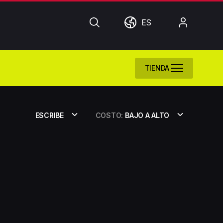
Búsqueda
Mundo
Mi
ES
cuenta
TIENDA
ESCRIBE
COSTO:
BAJO A ALTO