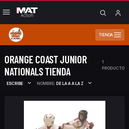
common.menu
Búsqueda
Mi
cue
TIENDA
ORANGE COAST JUNIOR
1
NATIONALS TIENDA
PRODUCTO
ESCRIBE
NOMBRE:
DE LA A A LA Z