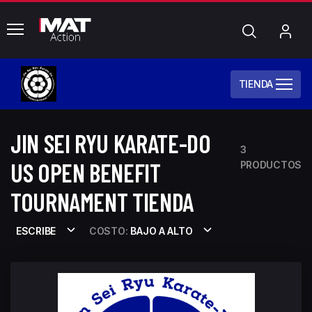
common.menu
Búsqueda
Mi
cue
TIENDA
JIN SEI RYU KARATE-DO
3
US OPEN BENEFIT
PRODUCTOS
TOURNAMENT TIENDA
ESCRIBE
COSTO:
BAJO A ALTO